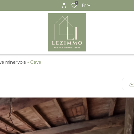
0
Fr
uve minervois
Cave