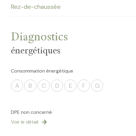
Rez-de-chaussée
cave
Diagnostics
énergétiques
Consommation énergétique
A
B
C
D
E
F
G
DPE non concerné
Voir le détail