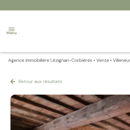
Menu
Agence immobilière Lézignan-Corbières
Vente
Villene
Accueil
Nos
Retour aux résultats
biens
Contact
Notre
équipe