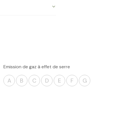
110.60 m²
Emission de gaz à effet de serre
A
B
C
D
E
F
G