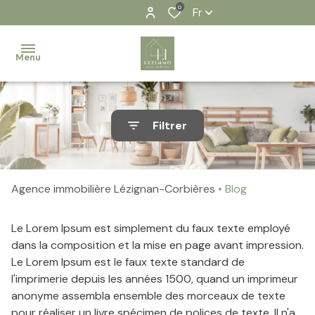
0
Fr
Menu
Accueil
Filtrer
Nos
biens
Agence immobilière Lézignan-Corbières
Blog
Contact
Notre
Le Lorem Ipsum est simplement du faux texte employé
équipe
dans la composition et la mise en page avant impression.
Le Lorem Ipsum est le faux texte standard de
Nos
l'imprimerie depuis les années 1500, quand un imprimeur
actualités
anonyme assembla ensemble des morceaux de texte
pour réaliser un livre spécimen de polices de texte. Il n'a