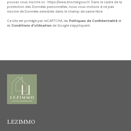
pouvez vous inscrire ici :
https://www.bloctel.gouv.fr
. Dans le cadre de la
protection des Données personnelles, nous vous invitons à ne pas
inscrire de Données sensibles dans le champ de saisie libre.
Ce site est protégé par reCAPTCHA, les
Politiques de Confidentialité
et
es
Conditions d'utilisation
de Google s'appliquent.
LEZIMMO