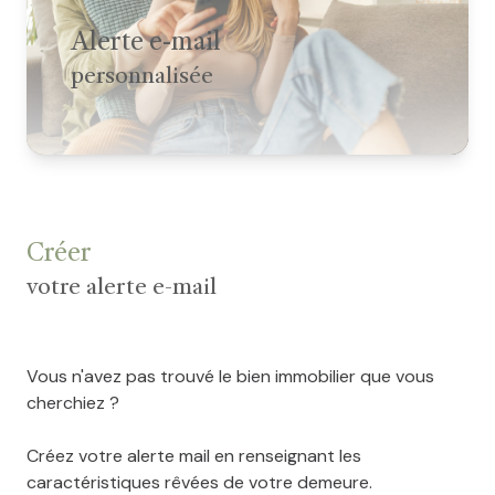
Estimation
Alerte e-mail
gratuite
personnalisée
Blog
Conciergerie
Créer
votre alerte e-mail
Vous n'avez pas trouvé le bien immobilier que vous
cherchiez ?
Créez votre alerte mail en renseignant les
caractéristiques rêvées de votre demeure.