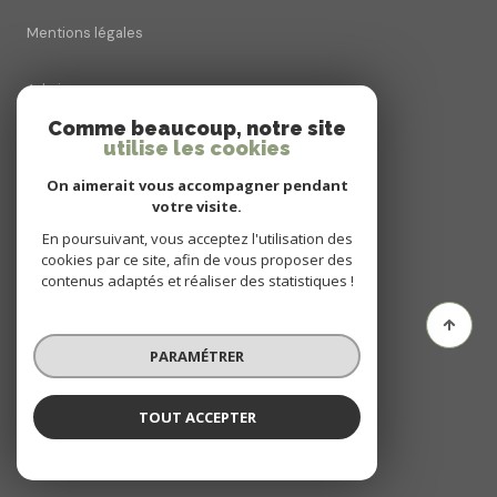
Mentions légales
Admin
Comme beaucoup, notre site
utilise les cookies
Nos honoraires
On aimerait vous accompagner pendant
Politique RGPD
votre visite.
En poursuivant, vous acceptez l'utilisation des
cookies par ce site, afin de vous proposer des
Cookies
contenus adaptés et réaliser des statistiques !
© 2026 | Tous droits réservés
PARAMÉTRER
Réalisé par
TOUT ACCEPTER