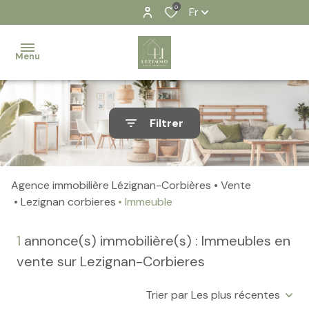
0
Fr
Menu
Accueil
Filtrer
Nos
biens
Agence immobilière Lézignan-Corbières
Vente
Contact
Lezignan corbieres
Immeuble
Notre
1
annonce(s) immobilière(s) : Immeubles en
équipe
vente sur Lezignan-Corbieres
Nos
actualités
Trier par Les plus récentes