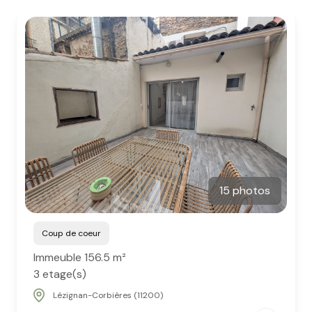
Estimation
gratuite
Blog
Conciergerie
15 photos
Coup de coeur
Immeuble 156.5 m²
3 etage(s)
Lézignan-Corbières (11200)