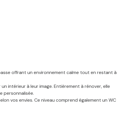
passe offrant un environnement calme tout en restant à
n intérieur à leur image. Entièrement à rénover, elle
le personnalisée.
r selon vos envies. Ce niveau comprend également un WC
issant envisager la création de deux chambres
un.