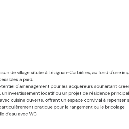
son de village située à Lézignan-Corbières, au fond d'une im
ssibles à pied.
otentiel d'aménagement pour les acquéreurs souhaitant créer u
un investissement locatif ou un projet de résidence principa
avec cuisine ouverte, offrant un espace convivial à repense
, particulièrement pratique pour le rangement ou le bricolage.
lle d'eau avec WC.
 et sont actuellement répartis en deux pièces distinctes, la
le ou encore d'une salle de loisirs selon les besoins de chac