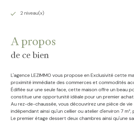
2 niveau(x)
A propos
de ce bien
L'agence LEZIMMO vous propose en Exclusivité cette mai
proximité immédiate des commerces et commodités acce
Édifiée sur une seule face, cette maison offre un beau p
constitue une opportunité idéale pour un premier achat, 
Au rez-de-chaussée, vous découvrirez une pièce de vie 
indépendant ainsi qu'un cellier ou atelier d'environ 7 m²
Le premier étage dessert deux chambres ainsi qu'une sa
Au second niveau, les combles développent plus de 24 m²
supplémentaires, d'un espace bureau, d'une suite parenta