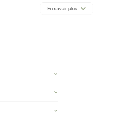
uiseries en PVC avec double vitrage sont présentes au rez-de-
En savoir plus
 en D.
à la recherche d'un bien à rénover dans un secteur calme, tout
cter.
posé sont disponibles sur le site
Géorisques
17.79 m²
7.17 m²
11.87 m²
8.62 m²
24.62 m²