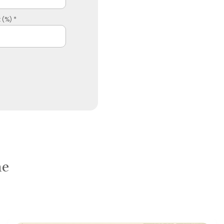
 (%) *
he