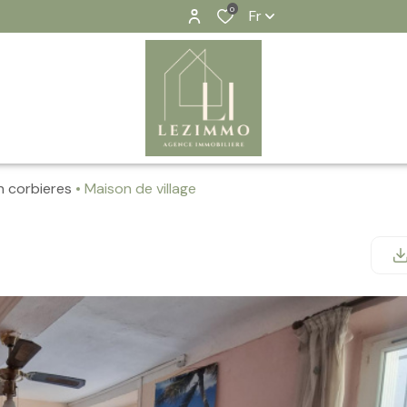
0
Fr
n corbieres
Maison de village