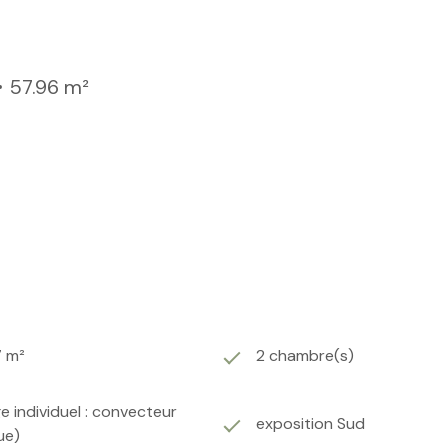
57.96 m²
7 m²
2 chambre(s)
e individuel : convecteur
exposition Sud
ue)