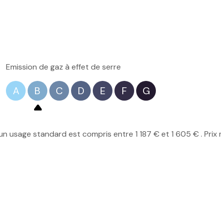
4.81 m²
Emission de gaz à effet de serre
A
B
C
D
E
F
G
n usage standard est compris entre 1 187 € et 1 605 € . Prix