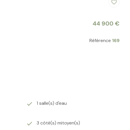
44 900 €
Référence
169
1 salle(s) d'eau
3 côté(s) mitoyen(s)