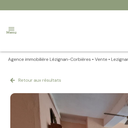
Menu
Agence immobilière Lézignan-Corbières
Vente
Lezigna
Accueil
Nos
Retour aux résultats
biens
Contact
Notre
équipe