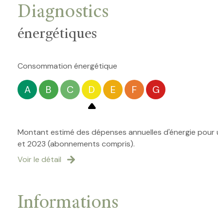
salle de bain
Diagnostics
énergétiques
Consommation énergétique
A
B
C
D
E
F
G
Montant estimé des dépenses annuelles d'énergie pour u
et 2023 (abonnements compris).
Voir le détail
Informations