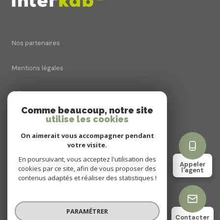
Nos partenaires
Mentions légales
Admin
Comme beaucoup, notre site
utilise les cookies
Nos honoraires
On aimerait vous accompagner pendant
Politique RGPD
votre visite.
En poursuivant, vous acceptez l'utilisation des
Appeler
cookies par ce site, afin de vous proposer des
Cookies
l'agent
contenus adaptés et réaliser des statistiques !
© 2026 | Tous droits réservés
PARAMÉTRER
Contacter