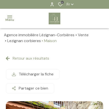
0
Fr
Menu
Agence immobilière Lézignan-Corbières
Vente
Accueil
Lezignan corbieres
Maison
Nos
biens
Retour aux résultats
Contact
Télécharger la fiche
Notre
équipe
Partager ce bien
Nos
actualités