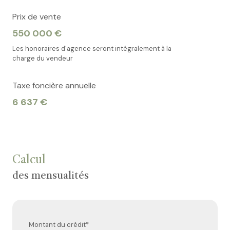
chambre
m²
Prix de vente
chambre
m²
550 000 €
chambre
m²
Les honoraires d'agence seront intégralement à la
charge du vendeur
chambre
m²
Taxe foncière annuelle
chambre
m²
6 637 €
salle de bain
m²
chambre
m²
chambre
m²
Calcul
des mensualités
Montant du crédit*