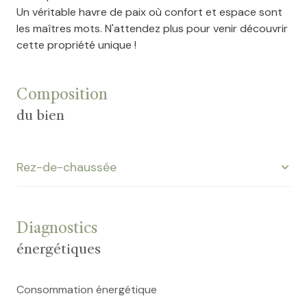
Un véritable havre de paix où confort et espace sont
les maîtres mots. N'attendez plus pour venir découvrir
cette propriété unique !
Composition
du bien
Rez-de-chaussée
salon/sejour
m²
Diagnostics
chambre
m²
énergétiques
chambre
m²
Consommation énergétique
chambre
m²