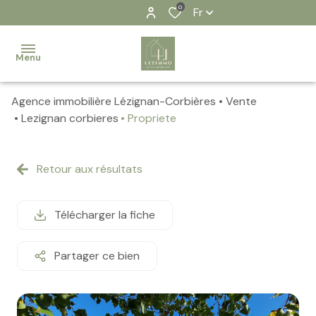
0
Fr
Menu
Agence immobilière Lézignan-Corbières
Vente
Accueil
Lezignan corbieres
Propriete
Nos
biens
Retour aux résultats
Contact
Télécharger la fiche
Notre
équipe
Partager ce bien
Nos
actualités