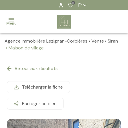
0
Fr
Menu
Agence immobilière Lézignan-Corbières
Vente
Siran
Accueil
Maison de village
Nos
biens
Retour aux résultats
Contact
Télécharger la fiche
Notre
équipe
Partager ce bien
Nos
actualités