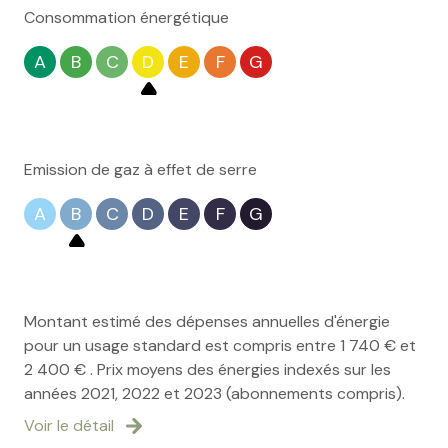
privative en font un bien idéal pour profiter pleinement
Consommation énergétique
de la douceur de vivre de Siran et du Minervois.
Pour plus de renseignements ou pour organiser une
A
B
C
D
E
F
G
visite, contactez-nous.
Les informations sur les risques auxquels ce bien est
exposé sont disponibles sur le site
Géorisques
Emission de gaz à effet de serre
A
B
C
D
E
F
G
Montant estimé des dépenses annuelles d'énergie
pour un usage standard est compris entre 1 740 € et
2 400 € . Prix moyens des énergies indexés sur les
années 2021, 2022 et 2023 (abonnements compris).
Voir le détail