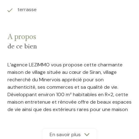
terrasse
A propos
de ce bien
L’agence LEZIMMO vous propose cette charmante
maison de village située au cœur de Siran, village
recherché du Minervois apprécié pour son
authenticité, ses commerces et sa qualité de vie.
Développant environ 100 m² habitables en R+2, cette
maison entretenue et rénovée offre de beaux espaces
de vie ainsi que des extérieurs rares pour une maison
de village. Dès l’entrée, vous découvrirez un vaste hall
agrémenté d’un poêle à bois ainsi qu’un exceptionnel
garage de plus de 60 m².
En savoir plus