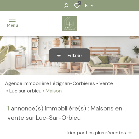
0
Fr
Menu
Accueil
Filtrer
Nos
biens
Agence immobilière Lézignan-Corbières
Vente
Contact
Luc sur orbieu
Maison
Notre
1
annonce(s) immobilière(s) : Maisons en
équipe
vente sur Luc-Sur-Orbieu
Nos
actualités
Trier par Les plus récentes