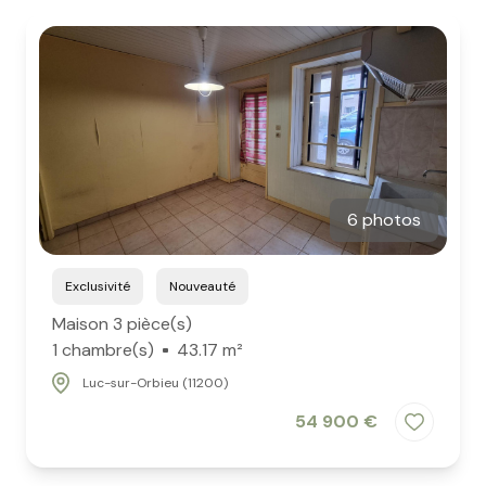
Estimation
gratuite
Blog
Conciergerie
6 photos
Exclusivité
Nouveauté
Maison 3 pièce(s)
1 chambre(s)
43.17 m²
Luc-sur-Orbieu (11200)
54 900 €