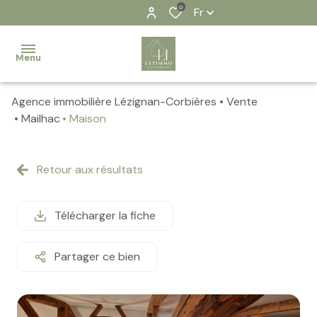
0
Fr
Menu
Agence immobilière Lézignan-Corbières
Vente
Accueil
Mailhac
Maison
Nos
biens
Retour aux résultats
Contact
Télécharger la fiche
Notre
équipe
Partager ce bien
Nos
actualités