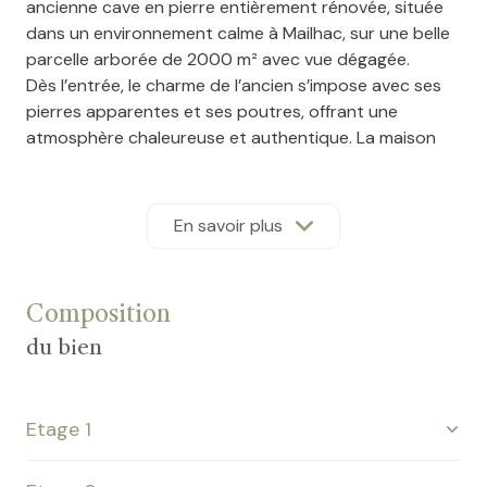
ancienne cave en pierre entièrement rénovée, située
dans un environnement calme à Mailhac, sur une belle
parcelle arborée de 2000 m² avec vue dégagée.
Dès l’entrée, le charme de l’ancien s’impose avec ses
pierres apparentes et ses poutres, offrant une
atmosphère chaleureuse et authentique. La maison
développe plus de 200 m² habitables et se distingue
par ses volumes exceptionnels.
Au rez-de-chaussée, un vaste espace libre de 120 m²
En savoir plus
laisse place à de nombreux projets (appartement,
salle d'exposition,...), complété par une salle de
musique et un atelier. À l’étage, vous découvrirez une
Composition
pièce de vie spectaculaire de 134 m², lumineuse et
conviviale, avec accès à une terrasse panoramique de
du bien
40 m². Ce niveau comprend également trois
chambres, une salle d’eau et deux WC.
La mezzanine accueille une quatrième chambre ainsi
Etage 1
qu’un espace bureau ou salle de jeux. Climatisation
dans le séjour et la mezzanine, insert pour le confort