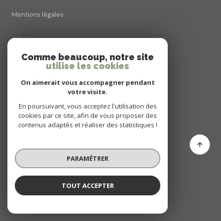
Mentions légales
Admin
Comme beaucoup, notre site
utilise les cookies
Nos honoraires
On aimerait vous accompagner pendant
Politique RGPD
votre visite.
En poursuivant, vous acceptez l'utilisation des
cookies par ce site, afin de vous proposer des
Cookies
contenus adaptés et réaliser des statistiques !
© 2026 | Tous droits réservés
PARAMÉTRER
Réalisé par
TOUT ACCEPTER