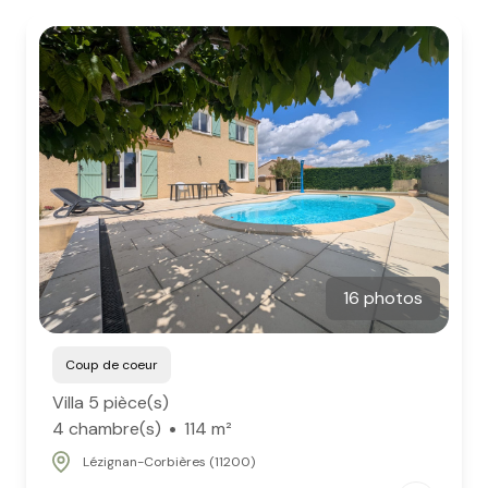
Estimation
gratuite
Blog
Conciergerie
16 photos
Coup de coeur
Villa 5 pièce(s)
4 chambre(s)
114 m²
Lézignan-Corbières (11200)