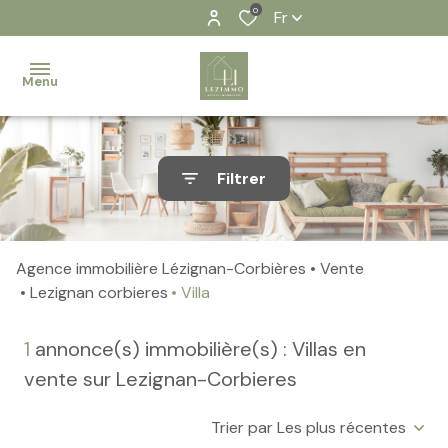
0
Fr
Menu
Accueil
Filtrer
Nos
biens
Agence immobilière Lézignan-Corbières
Vente
Contact
Lezignan corbieres
Villa
Notre
1
annonce(s) immobilière(s) : Villas en
équipe
vente sur Lezignan-Corbieres
Nos
actualités
Trier par Les plus récentes