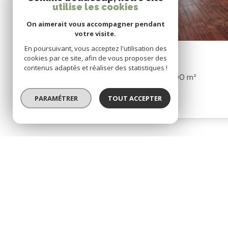
utilise les cookies
On aimerait vous accompagner pendant
votre visite.
En poursuivant, vous acceptez l'utilisation des
Exclusivité
Prix en baisse
cookies par ce site, afin de vous proposer des
contenus adaptés et réaliser des statistiques !
Maison 5 pièce(s)
4 chambre(s)
200 m²
Mailhac (11120)
PARAMÉTRER
TOUT ACCEPTER