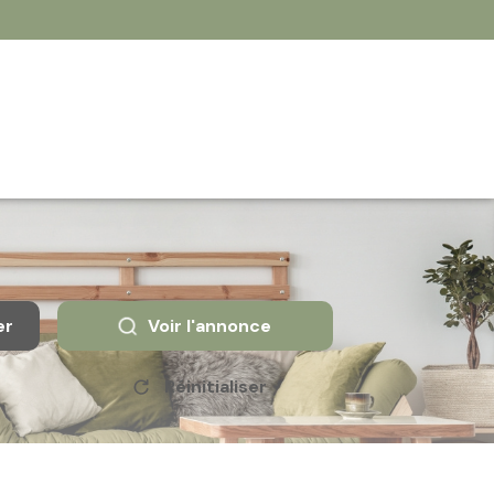
er
Voir l'annonce
Réinitialiser