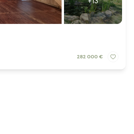
+13
282 000 €