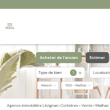
Menu
Accueil
Acheter
de l'ancien
Estimer
Nos
Type de bien
1
biens
Localisat
De l'ancien
De l'immo pro
Contact
Maison
11120 - Mailhac
Notre
équipe
Agence immobilière Lézignan-Corbières
Vente
Mailhac